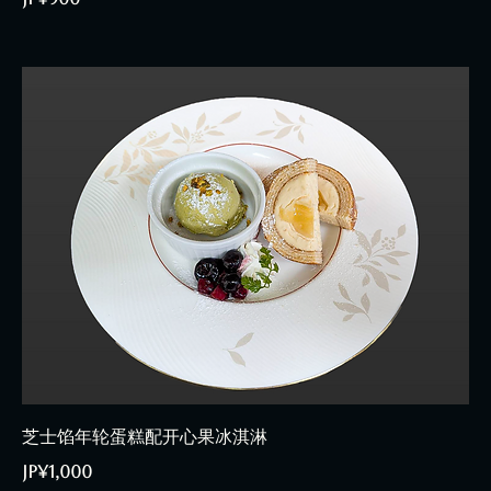
芝士馅年轮蛋糕配开心果冰淇淋
JP¥1,000