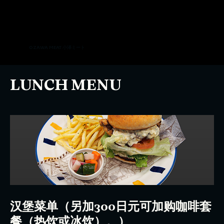
OZAWA MEAT 小泽ミート
LUNCH MENU
汉堡菜单（另加300日元可加购咖啡套
餐（热饮或冰饮）。）