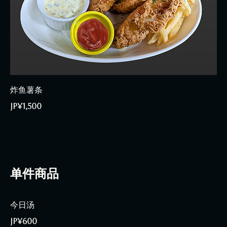
炸鱼薯条
JP¥1,500
单件商品
今日汤
JP¥600