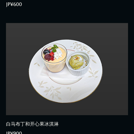
JP¥600
白马布丁和开心果冰淇淋
JP¥900