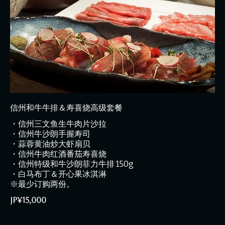
信州和牛牛排＆寿喜烧高级套餐
・信州三文鱼生牛肉片沙拉
・信州牛沙朗手握寿司
・蒜蓉黄油炒大虾扇贝
・信州牛肉红酒番茄寿喜烧
・信州特级和牛沙朗菲力牛排 150g
・白马布丁＆开心果冰淇淋
※最少订购两份。
JP¥15,000