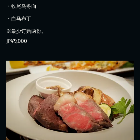
・收尾乌冬面
・白马布丁
※最少订购两份。
JP¥9,000