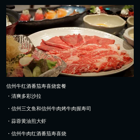
信州牛红酒番茄寿喜烧套餐
・清爽多彩沙拉
・信州三文鱼和信州牛肉烤牛肉握寿司
・蒜蓉黄油煎大虾
・信州牛肉红酒番茄寿喜烧