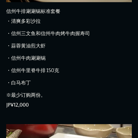
信州牛排涮涮锅标准套餐
・清爽多彩沙拉
・信州三文鱼和信州牛肉烤牛肉握寿司
・蒜蓉黄油煎大虾
・信州牛肉涮涮锅
・信州牛里脊牛排 150克
・白马布丁
※最少订购两份。
JP¥12,000