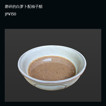
磨碎的白萝卜配柚子醋
JP¥150